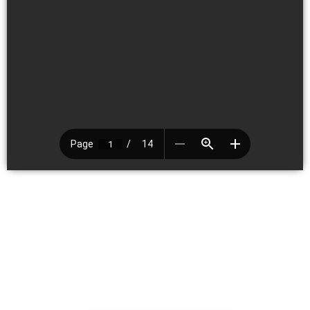
Ficou com alguma dúvida?
Converse com a nossa equipe para
ajudar você.